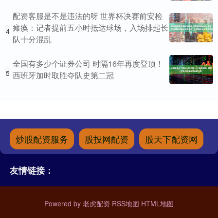
配资客服是不是违法的呀 世界杯决赛前安检
瘫痪：记者提前五小时抵达球场，入场排起长
4
队十分混乱
全国有多少个证券公司 时隔16年再度登顶！
5
西班牙加时取胜夺队史第二冠
炒股配资服务
股投网配资
股天下配资网
友情链接：
Powered by
老虎配资
RSS地图
HTML地图