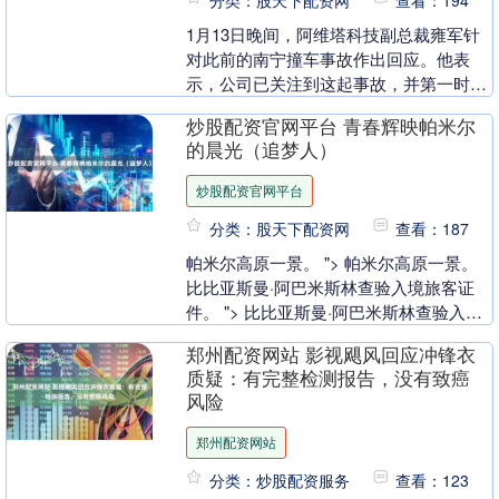
1月13日晚间，阿维塔科技副总裁雍军针
对此前的南宁撞车事故作出回应。他表
示，公司已关注到这起事故，并第一时间
跟进核实。根据交警部门的反馈和后台数
炒股配资官网平台 青春辉映帕米尔
据分析，事故发生....
的晨光（追梦人）
炒股配资官网平台
分类：股天下配资网
查看：187
帕米尔高原一景。 "> 帕米尔高原一景。
比比亚斯曼·阿巴米斯林查验入境旅客证
件。 "> 比比亚斯曼·阿巴米斯林查验入境
旅客证件。 钟明霏（右）核对出境车辆信
郑州配资网站 影视飓风回应冲锋衣
息....
质疑：有完整检测报告，没有致癌
风险
郑州配资网站
分类：炒股配资服务
查看：123