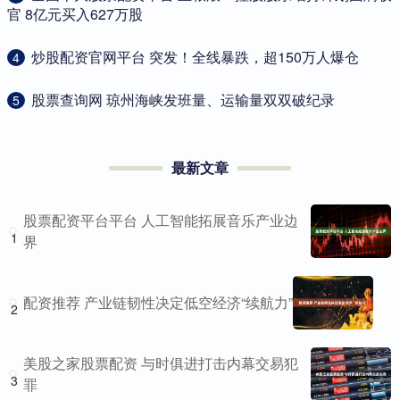
官 8亿元买入627万股
​炒股配资官网平台 突发！全线暴跌，超150万人爆仓
4
​股票查询网 琼州海峡发班量、运输量双双破纪录
5
最新文章
股票配资平台平台 人工智能拓展音乐产业边
1
界
配资推荐 产业链韧性决定低空经济“续航力”
2
美股之家股票配资 与时俱进打击内幕交易犯
3
罪